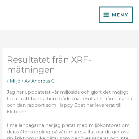
Hoppa
till
MENY
innehåll
Resultatet från XRF-
mätningen
/
Miljö
/ Av
Andreas G
Jag har uppdaterat vår miljösida och gjort det möjligt
för alla att hämta hem både mätresultatet från båtarna
och den rapport som Happy Boat har levererat till
klubben.
I mellandagarna har jag pratat med miljökontoret om
deras återkoppling på vårt mätresultat där de ger oss
sin åsikt om vilka båtar som behöver saneras och inte.