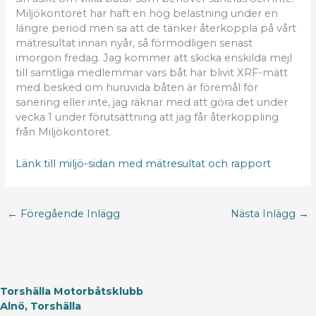
Miljökontoret har haft en hög belastning under en
längre period men sa att de tänker återkoppla på vårt
mätresultat innan nyår, så förmodligen senast
imorgon fredag. Jag kommer att skicka enskilda mejl
till samtliga medlemmar vars båt har blivit XRF-mätt
med besked om huruvida båten är föremål för
sanering eller inte, jag räknar med att göra det under
vecka 1 under förutsättning att jag får återkoppling
från Miljökontoret.
Länk till miljö-sidan med mätresultat och rapport
←
Föregående Inlägg
Nästa Inlägg
→
Torshälla Motorbåtsklubb
Alnö, Torshälla