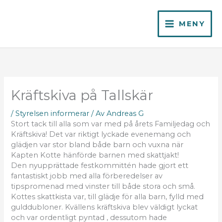
Hoppa
till
MENY
innehåll
Kräftskiva på Tallskär
/
Styrelsen informerar
/ Av
Andreas G
Stort tack till alla som var med på årets Familjedag och
Kräftskiva! Det var riktigt lyckade evenemang och
glädjen var stor bland både barn och vuxna när
Kapten Kotte hänförde barnen med skattjakt!
Den nyupprättade festkommittén hade gjort ett
fantastiskt jobb med alla förberedelser av
tipspromenad med vinster till både stora och små.
Kottes skattkista var, till glädje för alla barn, fylld med
gulddubloner. Kvällens kräftskiva blev väldigt lyckat
och var ordentligt pyntad , dessutom hade